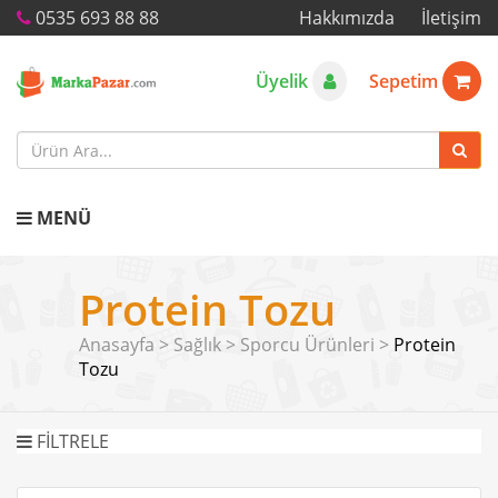
0535 693 88 88
Hakkımızda
İletişim
Üyelik
Sepetim
MENÜ
Protein Tozu
Anasayfa
>
Sağlık
>
Sporcu Ürünleri
>
Protein
Tozu
FİLTRELE