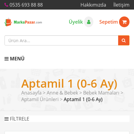
0535 693 88 88
Hakkımızda
İletişim
Üyelik
Sepetim
MENÜ
Aptamil 1 (0-6 Ay)
Anasayfa
>
Anne & Bebek
>
Bebek Mamaları
>
Aptamil Ürünleri
>
Aptamil 1 (0-6 Ay)
FİLTRELE