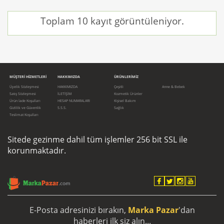
Toplam 10 kayıt görüntüleniyor.
MÜŞTERİ HİZMETLERİ
HAKKIMIZDA
ÜRÜNLERİMİZ
Üyelik Sözleşmesi
HAKKIMIZDA
Çeşitli
Anne & Bebek
Satış Sözleşmesi
İLETİŞİM
Kozmetik Ürünler
Ürün İade Koşulları
HESAP NUMARALARI
Kişisel Bakım
Gizlilik ve Güvenlik
S.S.S.
Sağlık
Teslimat Koşulları
Sitede gezinme dahil tüm işlemler 256 bit SSL ile
korunmaktadır.
E-Posta adresinizi bırakın,
Marka Pazar
'dan
haberleri ilk siz alın...